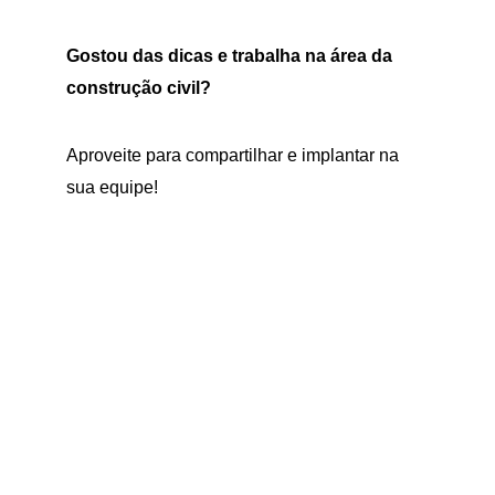
Gostou das dicas e trabalha na área da 
construção civil?
Aproveite para compartilhar e implantar na 
sua equipe!
Endereço
Rua Arthur Alfredo Hoffmeister, 925
Linha Gorgen - Morro Reuter
Cep: 93990-000 - RS